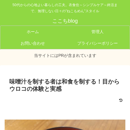
50代からの心地よい暮らしの工夫。衣食住～シンプルケア～終活ま
で、無理しない日々の”ねこもめん”スタイル
ここちblog
ホーム
管理人
お問い合わせ
プライバシーポリシー
当サイトにはPRが含まれています
味噌汁を制する者は和食を制する！目から
ウロコの体験と実感