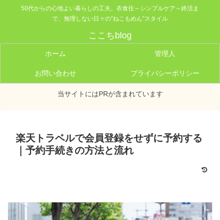
50代からの心地よい暮らしの工夫。衣食住～シンプルケア～終活ま
で、無理しない日々の”ねこもめん”スタイル
ここちblog
ホーム
管理人
お問い合わせ
プライバシーポリシー
当サイトにはPRが含まれています
楽天トラベルで会員登録をせずに予約する
｜予約手続きの方法と流れ