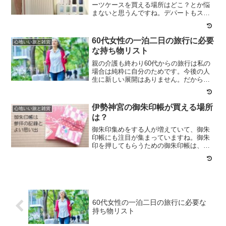
ーツケースを買える場所はどこ？とか悩
まないと思うんですね。デパートもスー
ツケース専門店も東急ハンズやロフトも
ありますからね。しかし、地方に住んで
いればホームセンターには置いていない
60代女性の一泊二日の旅行に必要
心地いい旅と雑貨
し、デパートもありません...
な持ち物リスト
親の介護も終わり60代からの旅行は私の
場合は純粋に自分のためです。今後の人
生に新しい展開はありません。だからこ
れからの旅行は、一人で楽しむか、友人
や姉妹で純粋に楽しむことです。目的は
その土地の自然環境やそこにあるオリジ
伊勢神宮の御朱印帳が買える場所
心地いい旅と雑貨
ナルな場所を体験し、そ...
は？
御朱印集めをする人が増えていて、御朱
印帳にも注目が集まっていますね。御朱
印を押してもらうための御朱印帳は、お
洒落なものや個性的なデザインのものも
あります。お気に入りの御朱印帳を見つ
けて、御朱印集めを始めてみませんか？
伊勢神宮の御朱印帳はどこ...
60代女性の一泊二日の旅行に必要な
持ち物リスト