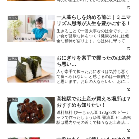
ものが値上がりしているのに収入は増え
ていません。 しかしなんとかするしかな
いのも現実。私はこの際、節約と健康を
兼ねてお菓子をやめることにしました。
一人暮らしを始める前に｜ミニマ
コラム
お菓子のメリットは今...
リズム思考が人生を豊かにする！
生きることで一番大事なのは食です。よ
い食が健康な体をつくり健康な体には健
全な精神が宿ります。心は体に守っても
らっているし、体あってこその心です。
一人暮らしを始める前にミニマリズムの
考え方を取り入れることをおすすめしま
おにぎりを素手で握ったのは気持
コラム
す。必要なものだけを厳選...
ち悪い…
人が素手で握ったおにぎりは気持ち悪く
て食べられない…と感じるのは一般的だ
と思います。お店の人ならいい、おにぎ
りの型や器械ならいい、母親ならいいと
か多少の違いはあるし全く気にしない人
もいます。多くの人は少しでもさわった
高松駅でお土産が買える場所は？
コラム
らいや、というより素手で...
おすすめも知りたい！
送料無料 ぴーちゃん豆 170g×2袋 ピーナ
ッツで作ったしょうゆ豆 醤油豆 ピ...高松
駅は構内やその近くで様々なお土産店が
点在しており、地元の特産品や高松駅周
辺の、おすすめのお土産店が買える便利
な駅なんですね。駅構内のセブンイレブ