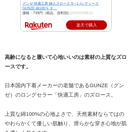
グンゼ 快適工房 婦人ズロース S～L (レディース
GUNZE 綿100％ オ…
価格：739円（税込、送料別)
(2024/2/4時点)
楽天で購入
高齢になると履いて心地いいのは素材の上質なズロ
ースです。
日本国内下着メーカーの老舗であるGUNZE（グン
ゼ）のロングセラー「快適工房」のズロース。
上質な綿100%の心地よさで、天然素材ならではの
やわらかくて優しい肌触り、滑らかな穿き心地が肌