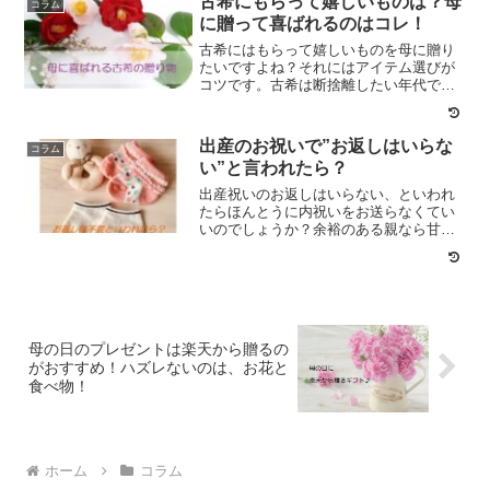
古希にもらって嬉しいものは？母
コラム
ンの中...
に贈って喜ばれるのはコレ！
古希にはもらって嬉しいものを母に贈り
たいですよね？それにはアイテム選びが
コツです。古希は断捨離したい年代でも
あるので使わないものは贈ってもムダで
すからね。
出産のお祝いで”お返しはいらな
コラム
い”と言われたら？
出産祝いのお返しはいらない、といわれ
たらほんとうに内祝いをお送らなくてい
いのでしょうか？余裕のある親なら甘え
てもいいと思いますが…ですが内祝いな
ので送りたいですね。甘えるかどうかは
双方の関係性によりますし、経済状況の
環境もありますね。なので...
母の日のプレゼントは楽天から贈るの
がおすすめ！ハズレないのは、お花と
食べ物！
ホーム
コラム